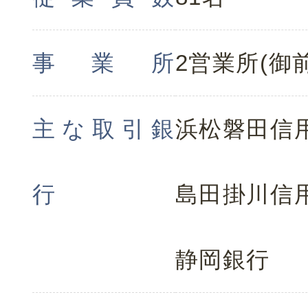
事業所
2営業所(御
主な取引銀
浜松磐田信
行
島田掛川信
静岡銀行