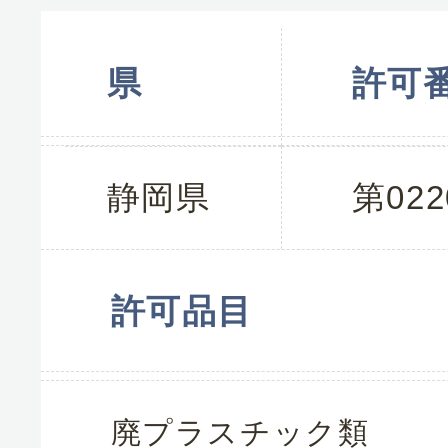
県
許可
静岡県
第022
許可品目
廃プラスチック類